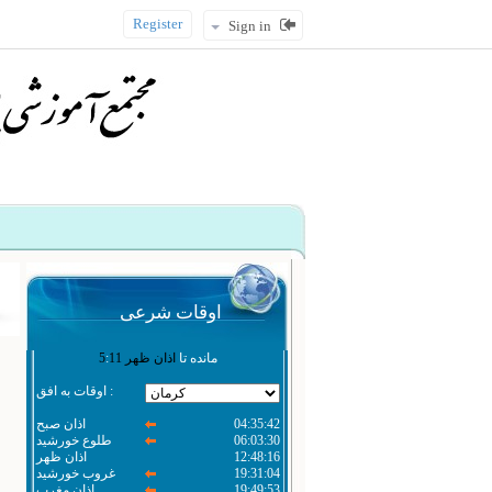
Register
Sign in
اوقات شرعی
مانده تا
اذان ظهر
11
:
5
اوقات به افق :
04:35:42
اذان صبح
06:03:30
طلوع خورشید
12:48:16
اذان ظهر
19:31:04
غروب خورشید
19:49:53
اذان مغرب